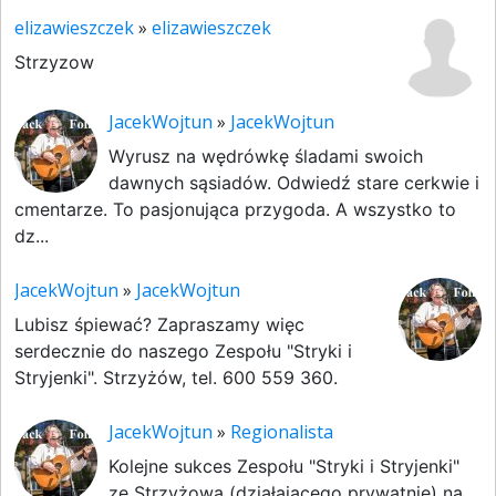
elizawieszczek
»
elizawieszczek
Strzyzow
JacekWojtun
»
JacekWojtun
Wyrusz na wędrówkę śladami swoich
dawnych sąsiadów. Odwiedź stare cerkwie i
cmentarze. To pasjonująca przygoda. A wszystko to
dz...
JacekWojtun
»
JacekWojtun
Lubisz śpiewać? Zapraszamy więc
serdecznie do naszego Zespołu "Stryki i
Stryjenki". Strzyżów, tel. 600 559 360.
JacekWojtun
»
Regionalista
Kolejne sukces Zespołu "Stryki i Stryjenki"
ze Strzyżowa (działającego prywatnie) na