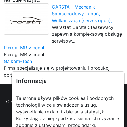
realizuje wszyst...
CARSTA - Mechanik
Samochodowy Luboń,
Wulkanizacja (serwis opon),...
Warsztat Carsta Staszewscy
zapewnia kompleksową obsługę
serwisow...
Pierogi MR Vincent
Pierogi MR Vincent
Galkom-Tech
Firma specjalizuje się w projektowaniu i produkcji
oprzyrządowan...
Informacja
Ta strona używa plików cookies i podobnych
O strzyzowiak.pl
-
Reklama
-
Pomoc (FAQ)
-
Patronat
technologii w celu świadczenia usług,
medialny
-
Prawa autorskie
-
Redakcja i
wyświetlania reklam i zbierania statystyk.
kontakt
-
Współpraca z mediami
Korzystając z niej zgadzasz się na ich używanie
zgodnie z ustawieniami przeglądarki.