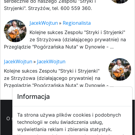
serdecznie do naszego Zespołu "Stryki i
Stryjenki". Strzyżów, tel. 600 559 360.
JacekWojtun
»
Regionalista
Kolejne sukces Zespołu "Stryki i Stryjenki"
ze Strzyżowa (działającego prywatnie) na
Przeglądzie "Pogórzańska Nuta" w Dynowie - ...
JacekWojtun
»
JacekWojtun
Kolejne sukces Zespołu "Stryki i Stryjenki"
ze Strzyżowa (działającego prywatnie) na
Przeglądzie "Pogórzańska Nuta" w Dynowie - ...
Informacja
Ta strona używa plików cookies i podobnych
O strzyzowiak.pl
-
Reklama
-
Pomoc (FAQ)
-
Patronat
technologii w celu świadczenia usług,
medialny
-
Prawa autorskie
-
Redakcja i
wyświetlania reklam i zbierania statystyk.
kontakt
-
Współpraca z mediami