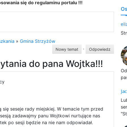
owania się do regulaminu portalu !!!
Os
el
St
zkania
»
Gmina Strzyżów
·
Nowy temat
Odpowiedz
ytania do pana Wojtka!!!
Od
pa
cy
Ja
Lu
se
 się seseje rady miejskiej. W temacie tym przed
"St
ę sesją zadawajmy panu Wojtkowi nurtujące nas
tek po sesji będzie na nie nam odpowiadał.