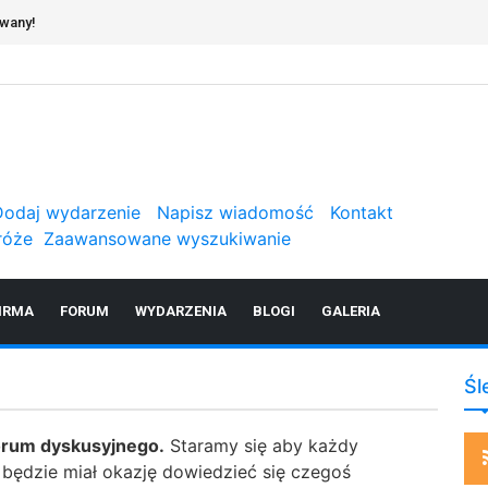
owany!
Dodaj wydarzenie
Napisz wiadomość
Kontakt
róże
Zaawansowane wyszukiwanie
IRMA
FORUM
WYDARZENIA
BLOGI
GALERIA
Śl
orum dyskusyjnego.
Staramy się aby każdy
ż będzie miał okazję dowiedzieć się czegoś