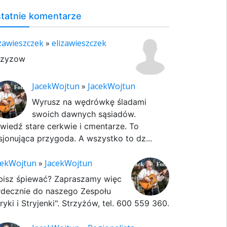
tatnie komentarze
izawieszczek
»
elizawieszczek
rzyzow
JacekWojtun
»
JacekWojtun
Wyrusz na wędrówkę śladami
swoich dawnych sąsiadów.
wiedź stare cerkwie i cmentarze. To
sjonująca przygoda. A wszystko to dz...
cekWojtun
»
JacekWojtun
bisz śpiewać? Zapraszamy więc
rdecznie do naszego Zespołu
ryki i Stryjenki". Strzyżów, tel. 600 559 360.