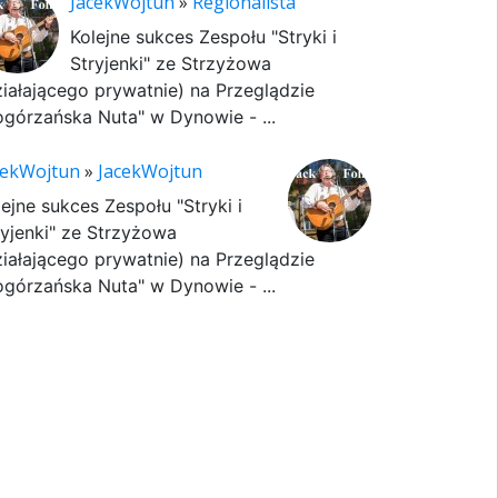
JacekWojtun
»
Regionalista
Kolejne sukces Zespołu "Stryki i
Stryjenki" ze Strzyżowa
ziałającego prywatnie) na Przeglądzie
ogórzańska Nuta" w Dynowie - ...
cekWojtun
»
JacekWojtun
lejne sukces Zespołu "Stryki i
ryjenki" ze Strzyżowa
ziałającego prywatnie) na Przeglądzie
ogórzańska Nuta" w Dynowie - ...