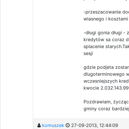
-przeszacowanie doc
wlasnego i kosztami
-długi gonia długi -
kredytów sa coraz d
splacenie starych.Ta
sesji
gdzie podjeta zostan
dlugoterminowego w 
wczesniejszych kred
kwocie 2.032.143.99 
Pozdrawiam, życząc 
gminy coraz bardziej
komuszek
27-09-2013, 12:44:09