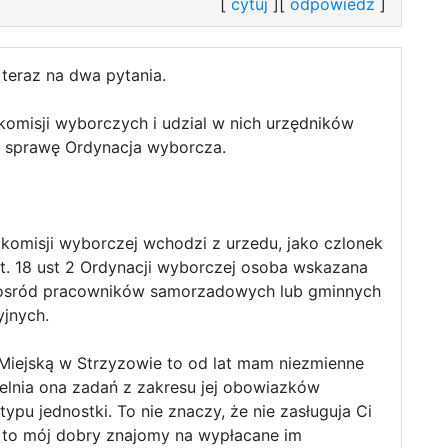
[
cytuj
][
odpowiedz
]
eraz na dwa pytania.
 komisji wyborczych i udzial w nich urzędników
a sprawę Ordynacja wyborcza.
omisji wyborczej wchodzi z urzedu, jako czlonek
rt. 18 ust 2 Ordynacji wyborczej osoba wskazana
posród pracowników samorzadowych lub gminnych
yjnych.
ż Miejską w Strzyzowie to od lat mam niezmienne
elnia ona zadań z zakresu jej obowiazków
typu jednostki. To nie znaczy, że nie zasługuja Ci
 to mój dobry znajomy na wypłacane im