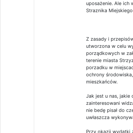
uposażenie. Ale ich
Straznika Miejskiego
Z zasady i przepisó
utworzona w celu wy
porządkowych w zak
terenie miasta Strz
porzadku w miejscac
ochrony środowiska,
mieszkańców.
Jak jest u nas, jaki
zainteresowani widz
nie bedę pisał do cz
uwłaszcza wykonywan
Przy okazji wydatki