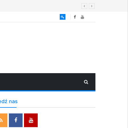
edź nas