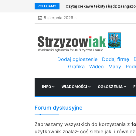
POLECAMY
Czytaj ciekawe teksty i bądź zaangaż
8 sierpnia 2026 r.
Dodaj ogłoszenie
Dodaj firmę
Grafika
Wideo
Mapy
Pod
INFO
WIADOMOŚCI
OGŁOSZENIA
F
Forum dyskusyjne
Zapraszamy wszystkich do korzystania z
f
użytkownik znalazł coś siebie jaki i równie