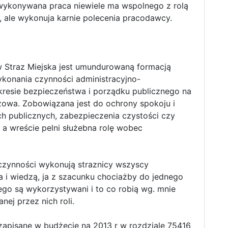
 wykonywana praca niewiele ma wspolnego z rolą
, ale wykonuja karnie polecenia pracodawcy.
w Straz Miejska jest umundurowaną formacją
konania czynności administracyjno-
resie bezpieczeństwa i porządku publicznego na
yzowa. Zobowiązana jest do ochrony spokoju i
h publicznych, zabezpieczenia czystości czy
 a wreście pelni służebna rolę wobec
e czynności wykonują straznicy wszyscy
a i wiedzą, ja z szacunku chociażby do jednego
ego są wykorzystywani i to co robią wg. mnie
ej przez nich roli.
 zapisane w budżecie na 2013 r w rozdziale 75416