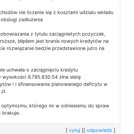
hodów nie liczenie się z kosztami udzialu wkładu
 obslugi zadłużenia
 zobowiazania z tytułu zaciągnietych pozyczek,
roższe, błędem jest branie nowych kredytów na
kie rozwiązanie bedzie przedstawione jutro na
ie uchwała o zaciągnięciu kredytu
wysokości 6.795.830.54 złna słatę
ytów i i sfinansowanie planowanego deficytu w
zł.
optymizmu, którego mi w odniesieniu do spraw
 brakuje.
[
cytuj
][
odpowiedz
]