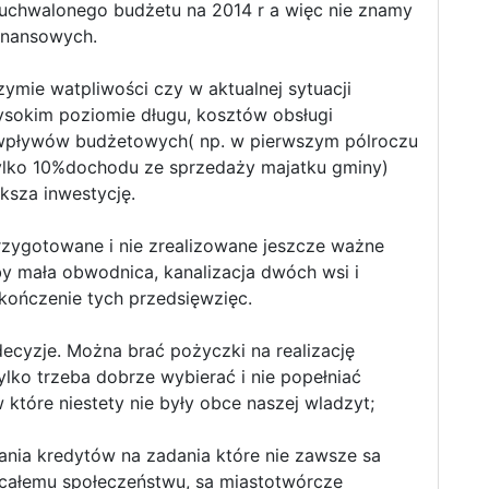
uchwalonego budżetu na 2014 r a więc nie znamy
inansowych.
ymie watpliwości czy w aktualnej sytuacji
ysokim poziomie długu, kosztów obsługi
 wpływów budżetowych( np. w pierwszym pólroczu
ylko 10%dochodu ze sprzedaży majatku gminy)
sza inwestycję.
zygotowane i nie zrealizowane jeszcze ważne
by mała obwodnica, kanalizacja dwóch wsi i
ończenie tych przedsięwzięc.
decyzje. Można brać pożyczki na realizację
ylko trzeba dobrze wybierać i nie popełniać
które niestety nie były obce naszej wladzyt;
ania kredytów na zadania które nie zawsze sa
ą całemu społeczeństwu, sa miastotwórcze