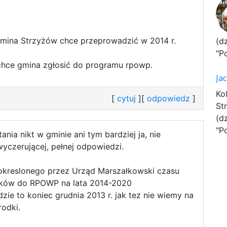
 gmina Strzyżów chce przeprowadzić w 2014 r.
(d
"P
 chce gmina zgłosić do programu rpowp.
Ja
Ko
[
cytuj
][
odpowiedz
]
St
(d
"P
ania nikt w gminie ani tym bardziej ja, nie
yczerującej, pełnej odpowiedzi.
okreslonego przez Urząd Marszałkowski czasu
ków do RPOWP na lata 2014-2020
ie to koniec grudnia 2013 r. jak tez nie wiemy na
rodki.