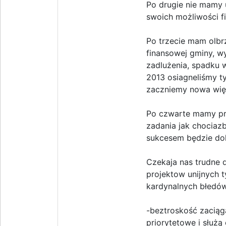
Po drugie nie mamy 
swoich możliwości f
Po trzecie mam olbrz
finansowej gminy, w
zadlużenia, spadku
2013 osiagneliśmy t
zaczniemy nowa więk
Po czwarte mamy pr
zadania jak chociaz
sukcesem będzie dok
Czekaja nas trudne 
projektow unijnych t
kardynalnych błedów 
-beztroskość zaciąg
priorytetowe i służ