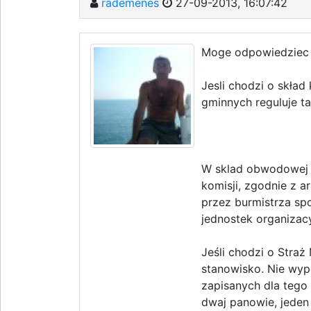
rademenes
27-09-2013, 16:07:42
Moge odpowiedziec t
Jesli chodzi o skład
gminnych reguluje t
W sklad obwodowej k
komisji, zgodnie z a
przez burmistrza s
jednostek organizac
Jeśli chodzi o Stra
stanowisko. Nie wyp
zapisanych dla tego 
dwaj panowie, jeden